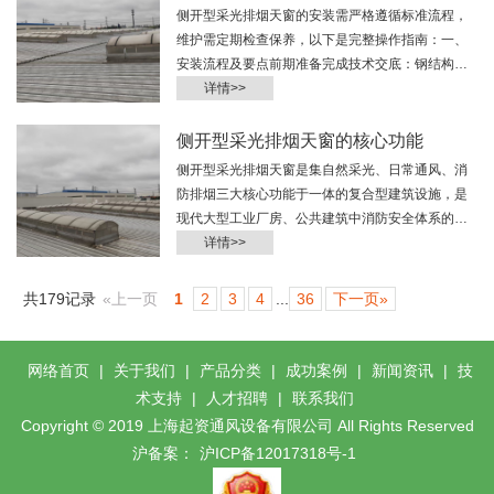
侧开型采光排烟天窗的安装需严格遵循标准流程，
维护需定期检查保养，以下是完整操作指南：一、
安装流程及要点前期准备完成技术交底：钢结构施
工方与天窗厂家核对天窗尺寸、安…
详情>>
侧开型采光排烟天窗的核心功能
侧开型采光排烟天窗是集‌自然采光、日常通风、消
防排烟‌三大核心功能于一体的复合型建筑设施，是
现代大型工业厂房、公共建筑中消防安全体系的关
键组成部分，各核心功能具体…
详情>>
共179记录
«上一页
1
2
3
4
...
36
下一页»
网络首页
|
关于我们
|
产品分类
|
成功案例
|
新闻资讯
|
技
术支持
|
人才招聘
|
联系我们
Copyright © 2019 上海起资通风设备有限公司 All Rights Reserved
沪备案：
沪ICP备12017318号-1